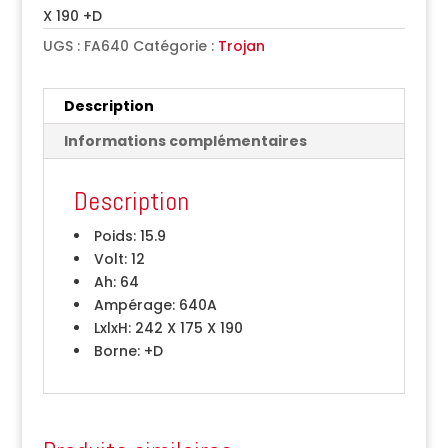
X 190 +D
UGS :
FA640
Catégorie :
Trojan
Description
Informations complémentaires
Description
Poids:
15.9
Volt:
12
Ah:
64
Ampérage:
640A
LxlxH:
242 X 175 X 190
Borne:
+D