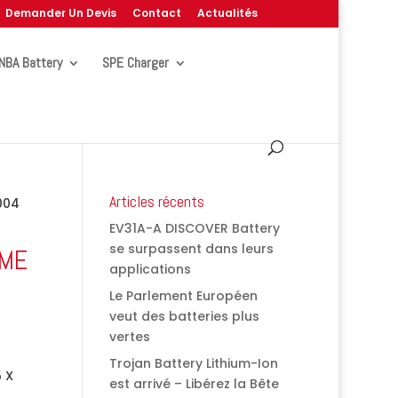
Demander Un Devis
Contact
Actualités
NBA Battery
SPE Charger
Articles récents
2004
EV31A-A DISCOVER Battery
se surpassent dans leurs
EME
applications
Le Parlement Européen
veut des batteries plus
vertes
Trojan Battery Lithium-Ion
 X
est arrivé – Libérez la Bête