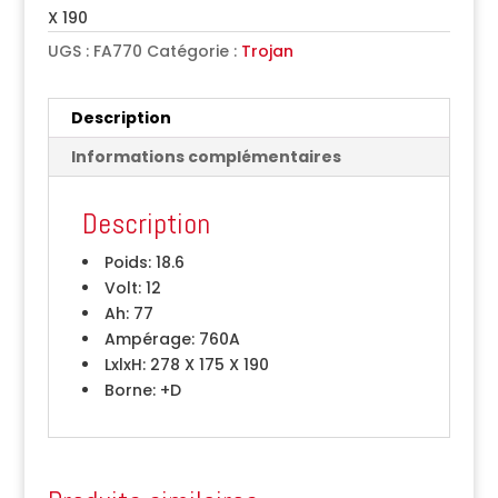
X 190
UGS :
FA770
Catégorie :
Trojan
Description
Informations complémentaires
Description
Poids:
18.6
Volt:
12
Ah:
77
Ampérage:
760A
LxlxH:
278 X 175 X 190
Borne:
+D