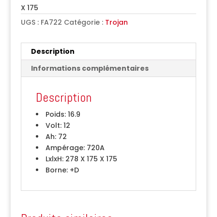
X 175
UGS :
FA722
Catégorie :
Trojan
Description
Informations complémentaires
Description
Poids:
16.9
Volt:
12
Ah:
72
Ampérage:
720A
LxlxH:
278 X 175 X 175
Borne:
+D