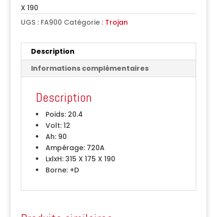
X 190
UGS :
FA900
Catégorie :
Trojan
Description
Informations complémentaires
Description
Poids:
20.4
Volt:
12
Ah:
90
Ampérage:
720A
LxlxH:
315 X 175 X 190
Borne:
+D