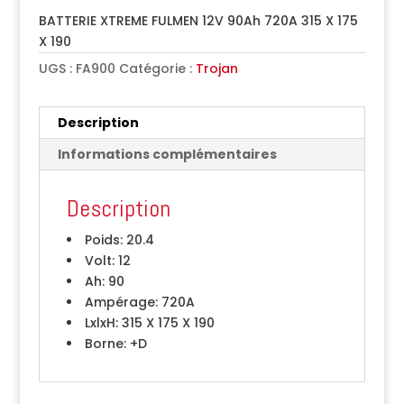
BATTERIE XTREME FULMEN 12V 90Ah 720A 315 X 175
X 190
UGS :
FA900
Catégorie :
Trojan
Description
Informations complémentaires
Description
Poids:
20.4
Volt:
12
Ah:
90
Ampérage:
720A
LxlxH:
315 X 175 X 190
Borne:
+D