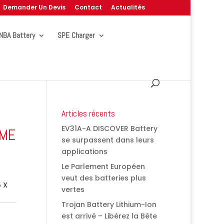
Demander Un Devis
Contact
Actualités
NBA Battery
SPE Charger
Articles récents
EV31A-A DISCOVER Battery
EME
se surpassent dans leurs
applications
Le Parlement Européen
veut des batteries plus
5 X
vertes
Trojan Battery Lithium-Ion
est arrivé – Libérez la Bête