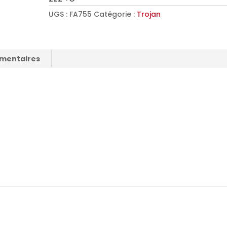
UGS :
FA755
Catégorie :
Trojan
émentaires