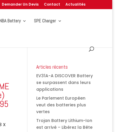
Demander Un Devis
Contact
Actualités
NBA Battery
SPE Charger
Articles récents
EV31A-A DISCOVER Battery
se surpassent dans leurs
EME
applications
e)
Le Parlement Européen
995
veut des batteries plus
vertes
Trojan Battery Lithium-Ion
3 X
est arrivé – Libérez la Bête