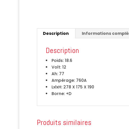
Description
Informations compl
Description
Poids:
18.6
Volt:
12
Ah:
77
Ampérage:
760A
LxlxH:
278 X 175 X 190
Borne:
+D
Produits similaires