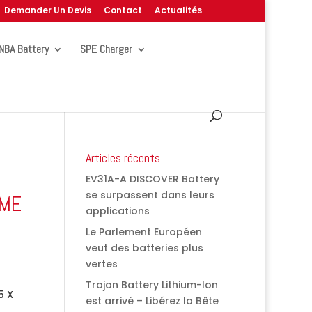
Demander Un Devis
Contact
Actualités
NBA Battery
SPE Charger
Articles récents
EV31A-A DISCOVER Battery
se surpassent dans leurs
EME
applications
Le Parlement Européen
veut des batteries plus
vertes
Trojan Battery Lithium-Ion
5 X
est arrivé – Libérez la Bête