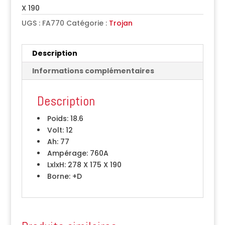
X 190
UGS :
FA770
Catégorie :
Trojan
Description
Informations complémentaires
Description
Poids:
18.6
Volt:
12
Ah:
77
Ampérage:
760A
LxlxH:
278 X 175 X 190
Borne:
+D