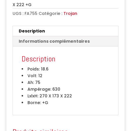
X 222 +G
UGS :
FA755
Catégorie :
Trojan
Description
Informations complémentaires
Description
Poids:
18.6
Volt:
12
Ah:
75
Ampérage:
630
LxlxH:
270 X 173 X 222
Borne:
+G