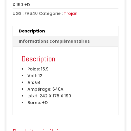
X 190 +D
UGS :
FA640
Catégorie :
Trojan
Description
Informations complémentaires
Description
Poids:
15.9
Volt:
12
Ah:
64
Ampérage:
640A
LxlxH:
242 X 175 X 190
Borne:
+D