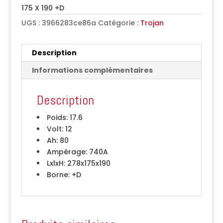
175 X 190 +D
UGS :
3966283ce86a
Catégorie :
Trojan
Description
Informations complémentaires
Description
Poids:
17.6
Volt:
12
Ah:
80
Ampérage:
740A
LxlxH:
278x175x190
Borne:
+D