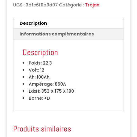
UGS :
3dfc6f0b9d07
Catégorie :
Trojan
Description
Informations complémentaires
Description
Poids:
22.3
Volt:
12
Ah:
100Ah
Ampérage:
860A
LxlxH:
353 X 175 X 190
Borne:
+D
Produits similaires