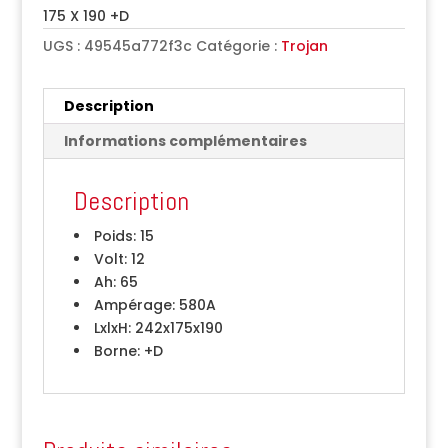
175 X 190 +D
UGS :
49545a772f3c
Catégorie :
Trojan
Description
Informations complémentaires
Description
Poids:
15
Volt:
12
Ah:
65
Ampérage:
580A
LxlxH:
242x175x190
Borne:
+D