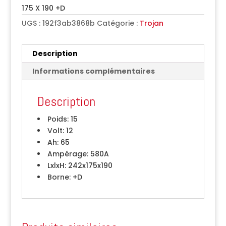
175 X 190 +D
UGS :
192f3ab3868b
Catégorie :
Trojan
Description
Informations complémentaires
Description
Poids:
15
Volt:
12
Ah:
65
Ampérage:
580A
LxlxH:
242x175x190
Borne:
+D