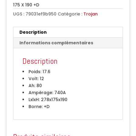
175 X 190 +D
UGS :
79031ef9b950
Catégorie :
Trojan
Description
Informations complémentaires
Description
Poids:
17.6
Volt:
12
Ah:
80
Ampérage:
740A
LxlxH:
278x175x190
Borne:
+D