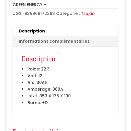
GREEN ENERGY +
UGS :
839969172383
Catégorie :
Trojan
Description
Informations complémentaires
Description
Poids:
22.3
Volt:
12
Ah:
100Ah
Ampérage:
860A
LxlxH:
353 X 175 X 190
Borne:
+D