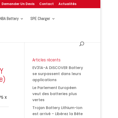
Demander Un Devis
Contact
Actualités
NBA Battery
SPE Charger
Articles récents
EV31A-A DISCOVER Battery
GY
se surpassent dans leurs
e)
applications
Le Parlement Européen
veut des batteries plus
75 X
vertes
Trojan Battery Lithium-Ion
est arrivé – Libérez la Bête