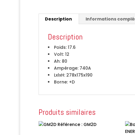
Description
Informations compl
Description
Poids:
17.6
Volt:
12
Ah:
80
Ampérage:
740A
LxlxH:
278x175x190
Borne:
+D
Produits similaires