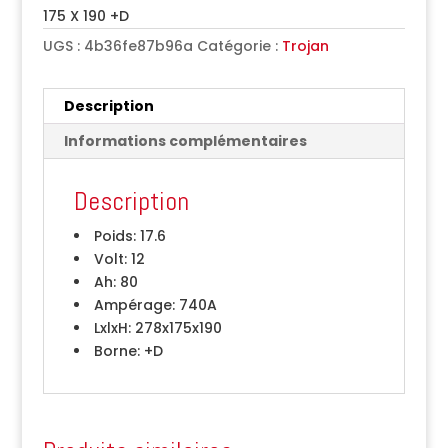
175 X 190 +D
UGS :
4b36fe87b96a
Catégorie :
Trojan
Description
Informations complémentaires
Description
Poids:
17.6
Volt:
12
Ah:
80
Ampérage:
740A
LxlxH:
278x175x190
Borne:
+D