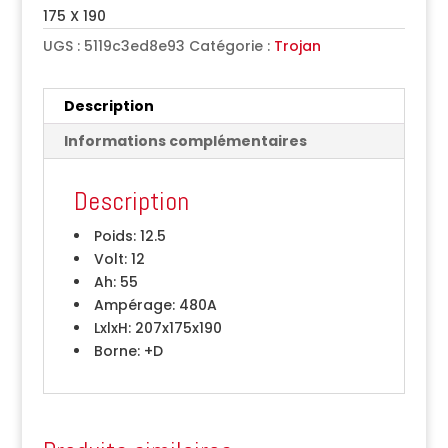
175 X 190
UGS :
5119c3ed8e93
Catégorie :
Trojan
Description
Informations complémentaires
Description
Poids:
12.5
Volt:
12
Ah:
55
Ampérage:
480A
LxlxH:
207x175x190
Borne:
+D