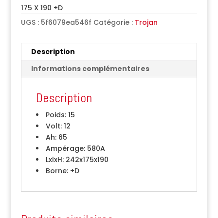
175 X 190 +D
UGS :
5f6079ea546f
Catégorie :
Trojan
Description
Informations complémentaires
Description
Poids:
15
Volt:
12
Ah:
65
Ampérage:
580A
LxlxH:
242x175x190
Borne:
+D