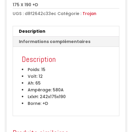
175 X 190 +D
UGS :
d8f2642c33ec
Catégorie :
Trojan
Description
Informations complémentaires
Description
Poids:
15
Volt:
12
Ah:
65
Ampérage:
580A
LxlxH:
242x175x190
Borne:
+D