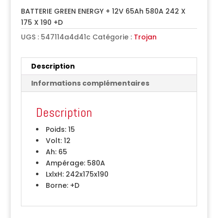
BATTERIE GREEN ENERGY + 12V 65Ah 580A 242 X
175 X 190 +D
UGS :
547114a4d41c
Catégorie :
Trojan
Description
Informations complémentaires
Description
Poids:
15
Volt:
12
Ah:
65
Ampérage:
580A
LxlxH:
242x175x190
Borne:
+D