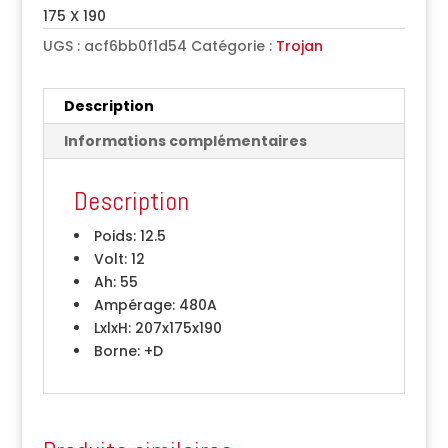
175 X 190
UGS :
acf6bb0f1d54
Catégorie :
Trojan
Description
Informations complémentaires
Description
Poids:
12.5
Volt:
12
Ah:
55
Ampérage:
480A
LxlxH:
207x175x190
Borne:
+D