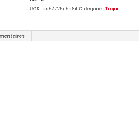
UGS :
da57725d5d84
Catégorie :
Trojan
émentaires