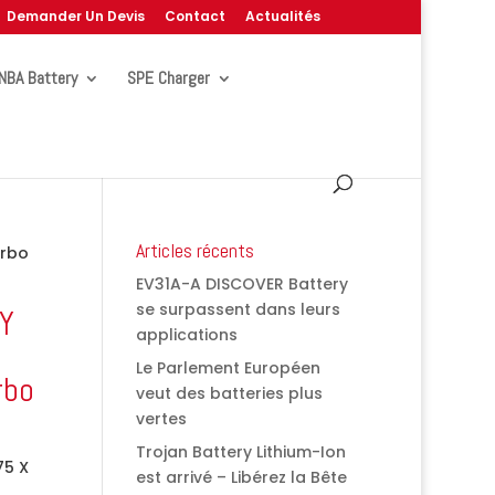
Demander Un Devis
Contact
Actualités
NBA Battery
SPE Charger
Articles récents
urbo
EV31A-A DISCOVER Battery
se surpassent dans leurs
GY
applications
Le Parlement Européen
rbo
veut des batteries plus
vertes
Trojan Battery Lithium-Ion
75 X
est arrivé – Libérez la Bête