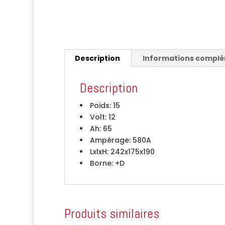
Description
Informations compl
Description
Poids:
15
Volt:
12
Ah:
65
Ampérage:
580A
LxlxH:
242x175x190
Borne:
+D
Produits similaires