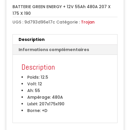
BATTERIE GREEN ENERGY + 12V 55Ah 480A 207 X
175 X 190
UGS :
9d793d96e17c
Catégorie :
Trojan
Description
Informations complémentaires
Description
Poids:
12.5
Volt:
12
Ah:
55
Ampérage:
480A
LxlxH:
207x175x190
Borne:
+D