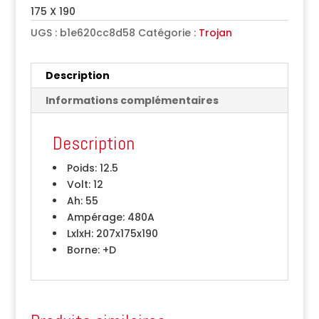
175 X 190
UGS :
b1e620cc8d58
Catégorie :
Trojan
Description
Informations complémentaires
Description
Poids:
12.5
Volt:
12
Ah:
55
Ampérage:
480A
LxlxH:
207x175x190
Borne:
+D