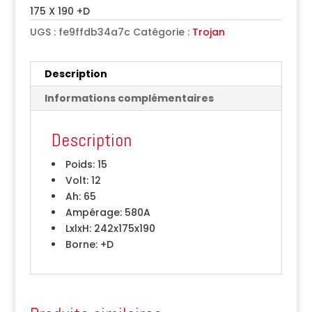
175 X 190 +D
UGS :
fe9ffdb34a7c
Catégorie :
Trojan
Description
Informations complémentaires
Description
Poids:
15
Volt:
12
Ah:
65
Ampérage:
580A
LxlxH:
242x175x190
Borne:
+D