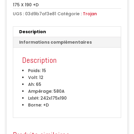
175 X 190 +D
UGS :
03d9b7af3e81
Catégorie :
Trojan
Description
Informations complémentaires
Description
Poids:
15
Volt:
12
Ah:
65
Ampérage:
580A
LxlxH:
242x175x190
Borne:
+D