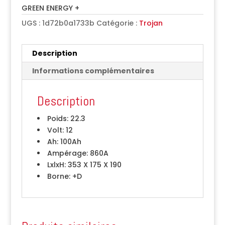
GREEN ENERGY +
UGS :
1d72b0a1733b
Catégorie :
Trojan
Description
Informations complémentaires
Description
Poids:
22.3
Volt:
12
Ah:
100Ah
Ampérage:
860A
LxlxH:
353 X 175 X 190
Borne:
+D