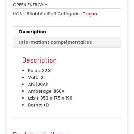
GREEN ENERGY +
UGS :
186abb9e19b3
Catégorie :
Trojan
Description
Informations complémentaires
Description
Poids:
22.3
Volt:
12
Ah:
100Ah
Ampérage:
860A
LxlxH:
353 X 175 X 190
Borne:
+D