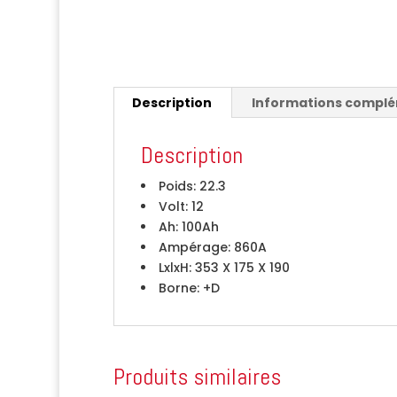
Description
Informations compl
Description
Poids:
22.3
Volt:
12
Ah:
100Ah
Ampérage:
860A
LxlxH:
353 X 175 X 190
Borne:
+D
Produits similaires