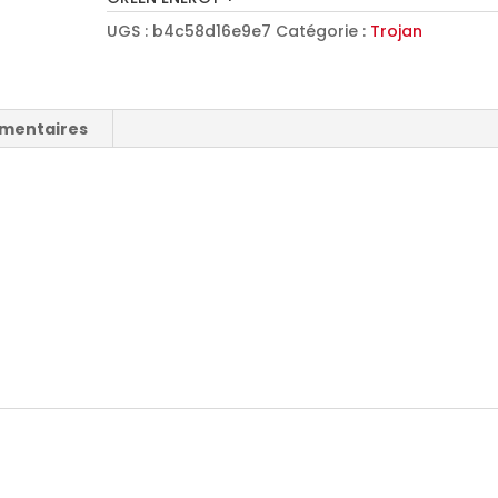
UGS :
b4c58d16e9e7
Catégorie :
Trojan
émentaires