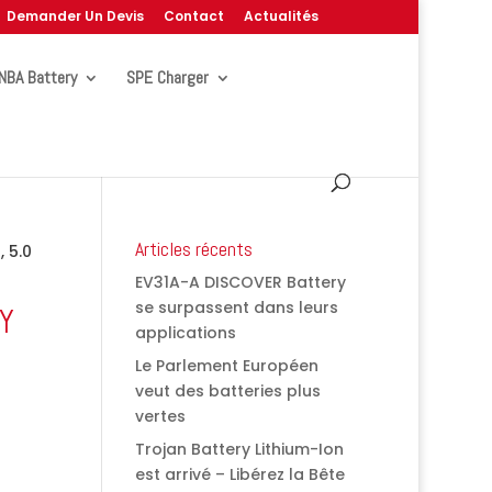
Demander Un Devis
Contact
Actualités
NBA Battery
SPE Charger
Articles récents
 5.0
EV31A-A DISCOVER Battery
se surpassent dans leurs
GY
applications
Le Parlement Européen
veut des batteries plus
vertes
Trojan Battery Lithium-Ion
est arrivé – Libérez la Bête