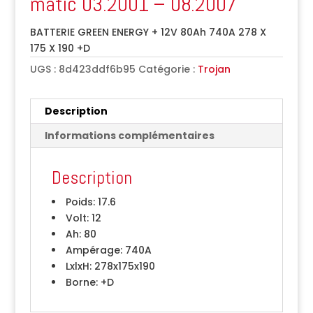
matic 03.2001 – 08.2007
BATTERIE GREEN ENERGY + 12V 80Ah 740A 278 X
175 X 190 +D
UGS :
8d423ddf6b95
Catégorie :
Trojan
Description
Informations complémentaires
Description
Poids:
17.6
Volt:
12
Ah:
80
Ampérage:
740A
LxlxH:
278x175x190
Borne:
+D