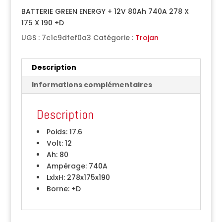
BATTERIE GREEN ENERGY + 12V 80Ah 740A 278 X
175 X 190 +D
UGS :
7c1c9dfef0a3
Catégorie :
Trojan
Description
Informations complémentaires
Description
Poids:
17.6
Volt:
12
Ah:
80
Ampérage:
740A
LxlxH:
278x175x190
Borne:
+D