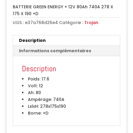
BATTERIE GREEN ENERGY + 12V 80Ah 740A 278 X
175 X 190 +D
UGS :
e37a768d26e4
Catégorie :
Trojan
Description
Informations complémentaires
Description
Poids:
17.6
Volt:
12
Ah:
80
Ampérage:
740A
LxlxH:
278x175x190
Borne:
+D